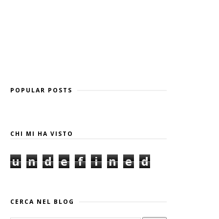
POPULAR POSTS
CHI MI HA VISTO
u
n
d
e
f
i
n
e
d
CERCA NEL BLOG