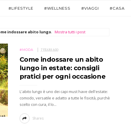
#LIFESTYLE
#WELLNESS
#VIAGGI
#CASA
ome indossare abito lungo
.
Mostra tutti i post
#MODA
7 YEARS AGO
Come indossare un abito
lungo in estate: consigli
pratici per ogni occasione
L'abito lungo è uno dei capi must have dell'estate:
comodo, versatile e adatto a tutte le fisicità, purchè
scelto con cura, il lo...
Shares