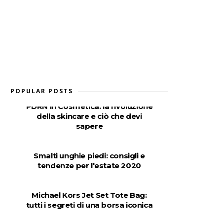
POPULAR POSTS
PDRN in Cosmetica: la rivoluzione
della skincare e ciò che devi
sapere
Smalti unghie piedi: consigli e
tendenze per l'estate 2020
Michael Kors Jet Set Tote Bag:
tutti i segreti di una borsa iconica