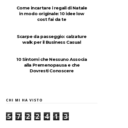
Come incartare i regali di Natale
in modo originale: 10 idee low
cost fai da te
Scarpe da passeggio: calzature
walk per il Business Casual
10 Sintomi che Nessuno Associa
alla Premenopausa e che
Dovresti Conoscere
CHI MI HA VISTO
5
7
2
2
4
1
3