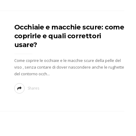
Occhiaie e macchie scure: come
coprirle e quali correttori
usare?
Come coprire le occhiaie e le macchie scure della pelle del
viso , senza contare di dover nascondere anche le rughette
del contorno occh...
Shares