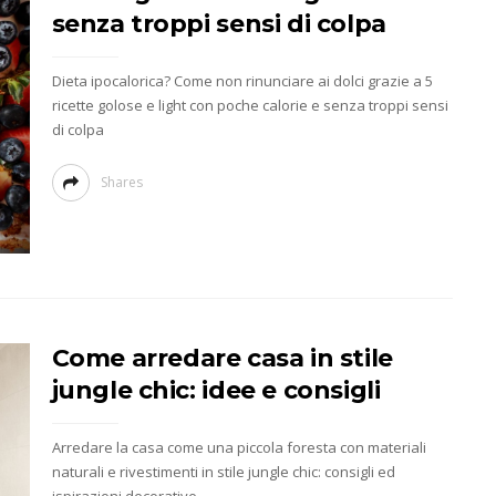
senza troppi sensi di colpa
Dieta ipocalorica? Come non rinunciare ai dolci grazie a 5
ricette golose e light con poche calorie e senza troppi sensi
di colpa
Shares
Come arredare casa in stile
jungle chic: idee e consigli
Arredare la casa come una piccola foresta con materiali
naturali e rivestimenti in stile jungle chic: consigli ed