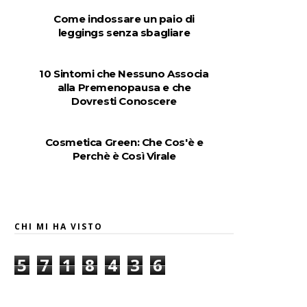
Come indossare un paio di
leggings senza sbagliare
10 Sintomi che Nessuno Associa
alla Premenopausa e che
Dovresti Conoscere
Cosmetica Green: Che Cos'è e
Perchè è Così Virale
CHI MI HA VISTO
5
7
1
8
4
3
6