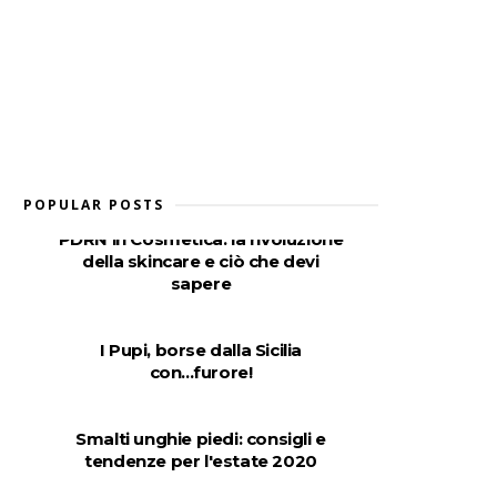
POPULAR POSTS
PDRN in Cosmetica: la rivoluzione
della skincare e ciò che devi
sapere
I Pupi, borse dalla Sicilia
con...furore!
Smalti unghie piedi: consigli e
tendenze per l'estate 2020