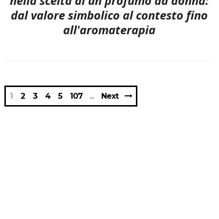
nella scelta di un profumo da donna:
dal valore simbolico al contesto fino
all'aromaterapia
1
2
3
4
5
107
Next