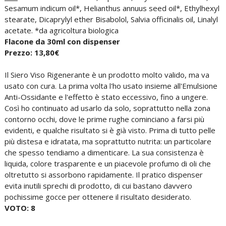
Sesamum indicum oil*, Helianthus annuus seed oil*, Ethylhexyl
stearate, Dicaprylyl ether Bisabolol, Salvia officinalis oil, Linalyl
acetate. *da agricoltura biologica
Flacone da 30ml con dispenser
Prezzo: 13,80€
Il Siero Viso Rigenerante è un prodotto molto valido, ma va
usato con cura. La prima volta l'ho usato insieme all'Emulsione
Anti-Ossidante e l'effetto è stato eccessivo, fino a ungere.
Così ho continuato ad usarlo da solo, soprattutto nella zona
contorno occhi, dove le prime rughe cominciano a farsi più
evidenti, e qualche risultato si è già visto. Prima di tutto pelle
più distesa e idratata, ma soprattutto nutrita: un particolare
che spesso tendiamo a dimenticare. La sua consistenza è
liquida, colore trasparente e un piacevole profumo di oli che
oltretutto si assorbono rapidamente. Il pratico dispenser
evita inutili sprechi di prodotto, di cui bastano davvero
pochissime gocce per ottenere il risultato desiderato.
VOTO: 8