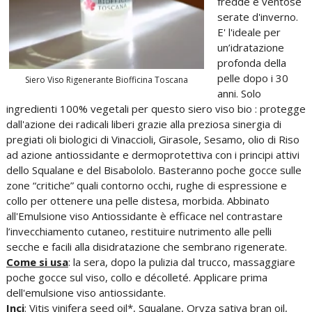
fredde e ventose
serate d'inverno.
E' l'ideale per
un’idratazione
profonda della
pelle dopo i 30
Siero Viso Rigenerante Biofficina Toscana
anni. Solo
ingredienti 100% vegetali per questo siero viso bio : protegge
dall'azione dei radicali liberi grazie alla preziosa sinergia di
pregiati oli biologici di Vinaccioli, Girasole, Sesamo, olio di Riso
ad azione antiossidante e dermoprotettiva con i principi attivi
dello Squalane e del Bisabololo. Basteranno poche gocce sulle
zone “critiche” quali contorno occhi, rughe di espressione e
collo per ottenere una pelle distesa, morbida. Abbinato
all'Emulsione viso Antiossidante è efficace nel contrastare
l’invecchiamento cutaneo, restituire nutrimento alle pelli
secche e facili alla disidratazione che sembrano rigenerate.
Come si usa
: la sera, dopo la pulizia dal trucco, massaggiare
poche gocce sul viso, collo e décolleté. Applicare prima
dell'emulsione viso antiossidante.
Inci
: Vitis vinifera seed oil*, Squalane, Oryza sativa bran oil,