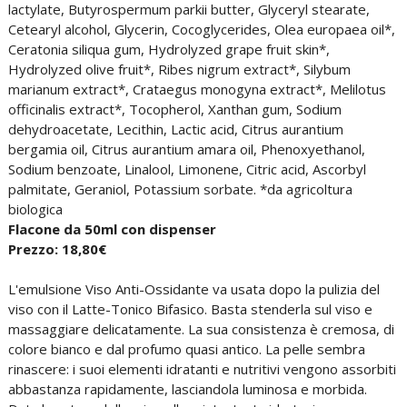
lactylate, Butyrospermum parkii butter, Glyceryl stearate,
Cetearyl alcohol, Glycerin, Cocoglycerides, Olea europaea oil*,
Ceratonia siliqua gum, Hydrolyzed grape fruit skin*,
Hydrolyzed olive fruit*, Ribes nigrum extract*, Silybum
marianum extract*, Crataegus monogyna extract*, Melilotus
officinalis extract*, Tocopherol, Xanthan gum, Sodium
dehydroacetate, Lecithin, Lactic acid, Citrus aurantium
bergamia oil, Citrus aurantium amara oil, Phenoxyethanol,
Sodium benzoate, Linalool, Limonene, Citric acid, Ascorbyl
palmitate, Geraniol, Potassium sorbate. *da agricoltura
biologica
Flacone da 50ml con dispenser
Prezzo: 18,80€
L'emulsione Viso Anti-Ossidante va usata dopo la pulizia del
viso con il Latte-Tonico Bifasico. Basta stenderla sul viso e
massaggiare delicatamente. La sua consistenza è cremosa, di
colore bianco e dal profumo quasi antico. La pelle sembra
rinascere: i suoi elementi idratanti e nutritivi vengono assorbiti
abbastanza rapidamente, lasciandola luminosa e morbida.