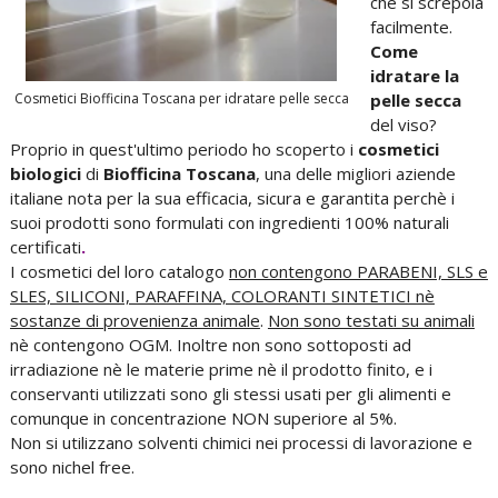
che si screpola
facilmente.
Come
idratare la
Cosmetici Biofficina Toscana per idratare pelle secca
pelle secca
del viso?
Proprio in quest'ultimo periodo ho scoperto i
cosmetici
biologici
di
Biofficina Toscana
, una delle migliori aziende
italiane nota per la sua efficacia, sicura e garantita perchè i
suoi prodotti sono formulati con ingredienti 100% naturali
certificati
.
I cosmetici del loro catalogo
non contengono PARABENI, SLS e
SLES, SILICONI, PARAFFINA, COLORANTI SINTETICI nè
sostanze di provenienza animale
.
Non sono testati su animali
nè contengono OGM. Inoltre non sono sottoposti ad
irradiazione nè le materie prime nè il prodotto finito, e i
conservanti utilizzati sono gli stessi usati per gli alimenti e
comunque in concentrazione NON superiore al 5%.
Non si utilizzano solventi chimici nei processi di lavorazione e
sono nichel free.