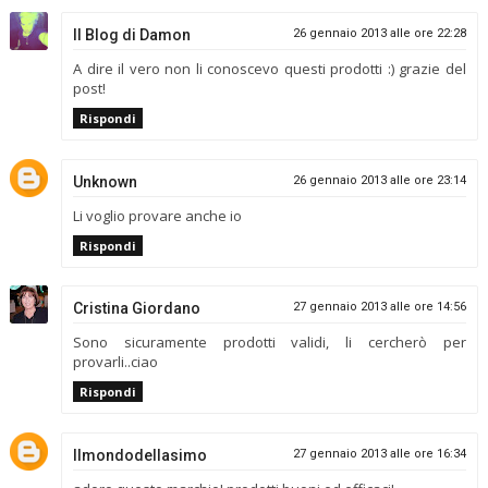
Il Blog di Damon
26 gennaio 2013 alle ore 22:28
A dire il vero non li conoscevo questi prodotti :) grazie del
post!
Rispondi
Unknown
26 gennaio 2013 alle ore 23:14
Li voglio provare anche io
Rispondi
Cristina Giordano
27 gennaio 2013 alle ore 14:56
Sono sicuramente prodotti validi, li cercherò per
provarli..ciao
Rispondi
Ilmondodellasimo
27 gennaio 2013 alle ore 16:34