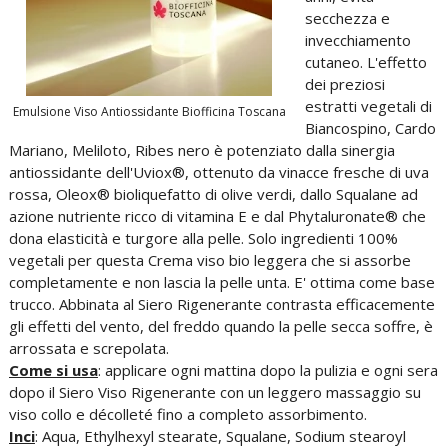
secchezza e
invecchiamento
cutaneo. L'effetto
dei preziosi
estratti vegetali di
Emulsione Viso Antiossidante Biofficina Toscana
Biancospino, Cardo
Mariano, Meliloto, Ribes nero è potenziato dalla sinergia
antiossidante dell'Uviox®, ottenuto da vinacce fresche di uva
rossa, Oleox® bioliquefatto di olive verdi, dallo Squalane ad
azione nutriente ricco di vitamina E e dal Phytaluronate® che
dona elasticità e turgore alla pelle. Solo ingredienti 100%
vegetali per questa Crema viso bio leggera che si assorbe
completamente e non lascia la pelle unta. E' ottima come base
trucco. Abbinata al Siero Rigenerante contrasta efficacemente
gli effetti del vento, del freddo quando la pelle secca soffre, è
arrossata e screpolata.
Come si usa
: applicare ogni mattina dopo la pulizia e ogni sera
dopo il Siero Viso Rigenerante con un leggero massaggio su
viso collo e décolleté fino a completo assorbimento.
Inci
: Aqua, Ethylhexyl stearate, Squalane, Sodium stearoyl