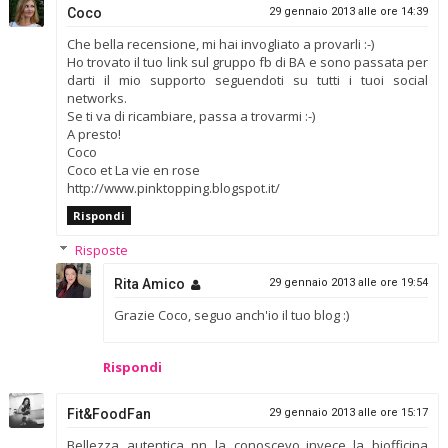
Coco
29 gennaio 2013 alle ore 14:39
Che bella recensione, mi hai invogliato a provarli :-)
Ho trovato il tuo link sul gruppo fb di BA e sono passata per
darti il mio supporto seguendoti su tutti i tuoi social
networks.
Se ti va di ricambiare, passa a trovarmi :-)
A presto!
Coco
Coco et La vie en rose
http://www.pinktopping.blogspot.it/
Rispondi
Risposte
Rita Amico
29 gennaio 2013 alle ore 19:54
Grazie Coco, seguo anch'io il tuo blog :)
Rispondi
Fit&FoodFan
29 gennaio 2013 alle ore 15:17
Bellezza autentica nn la conoscevo..invece la biofficina