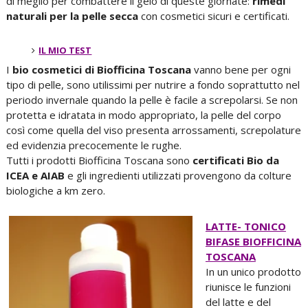
di meglio per combattere il gelo di queste giornate:
rimedi
naturali per la pelle secca
con cosmetici sicuri e certificati.
IL MIO TEST
I
bio cosmetici di Biofficina Toscana
vanno bene per ogni
tipo di pelle, sono utilissimi per nutrire a fondo soprattutto nel
periodo invernale quando la pelle è facile a screpolarsi. Se non
protetta e idratata in modo appropriato, la pelle del corpo
così come quella del viso presenta arrossamenti, screpolature
ed evidenzia precocemente le rughe.
Tutti i prodotti Biofficina Toscana sono
certificati Bio da
ICEA e AIAB
e gli ingredienti utilizzati provengono da colture
biologiche a km zero.
LATTE- TONICO
BIFASE BIOFFICINA
TOSCANA
In un unico prodotto
riunisce le funzioni
del latte e del