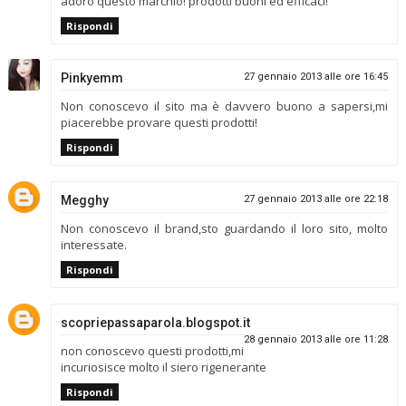
adoro questo marchio! prodotti buoni ed efficaci!
Rispondi
Pinkyemm
27 gennaio 2013 alle ore 16:45
Non conoscevo il sito ma è davvero buono a sapersi,mi
piacerebbe provare questi prodotti!
Rispondi
Megghy
27 gennaio 2013 alle ore 22:18
Non conoscevo il brand,sto guardando il loro sito, molto
interessate.
Rispondi
scopriepassaparola.blogspot.it
28 gennaio 2013 alle ore 11:28
non conoscevo questi prodotti,mi
incuriosisce molto il siero rigenerante
Rispondi