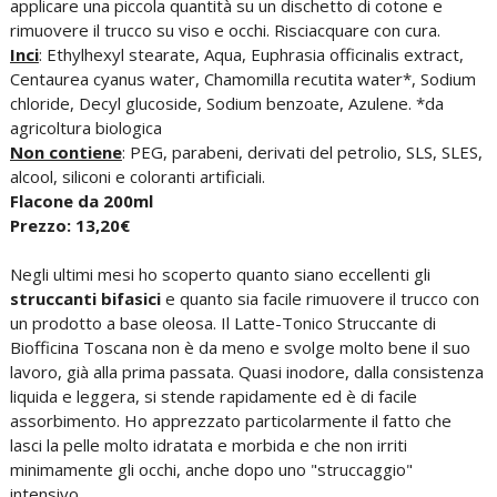
applicare una piccola quantità su un dischetto di cotone e
rimuovere il trucco su viso e occhi. Risciacquare con cura.
Inci
: Ethylhexyl stearate, Aqua, Euphrasia officinalis extract,
Centaurea cyanus water, Chamomilla recutita water*, Sodium
chloride, Decyl glucoside, Sodium benzoate, Azulene. *da
agricoltura biologica
Non contiene
: PEG, parabeni, derivati del petrolio, SLS, SLES,
alcool, siliconi e coloranti artificiali.
Flacone da 200ml
Prezzo: 13,20€
Negli ultimi mesi ho scoperto quanto siano eccellenti gli
struccanti bifasici
e quanto sia facile rimuovere il trucco con
un prodotto a base oleosa. Il Latte-Tonico Struccante di
Biofficina Toscana non è da meno e svolge molto bene il suo
lavoro, già alla prima passata. Quasi inodore, dalla consistenza
liquida e leggera, si stende rapidamente ed è di facile
assorbimento. Ho apprezzato particolarmente il fatto che
lasci la pelle molto idratata e morbida e che non irriti
minimamente gli occhi, anche dopo uno "struccaggio"
intensivo.