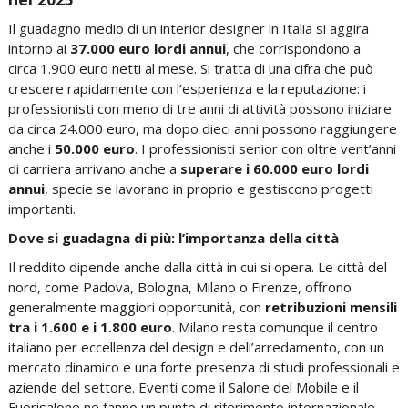
Il guadagno medio di un interior designer in Italia si aggira
intorno ai
37.000 euro lordi annui
, che corrispondono a
circa
1.900 euro netti al mese
. Si tratta di una cifra che può
crescere rapidamente con l’esperienza e la reputazione:
i
professionisti con meno di tre anni di attività possono iniziare
da circa 24.000 euro
, ma dopo dieci anni possono raggiungere
anche i
50.000 euro
. I professionisti senior con oltre vent’anni
di carriera arrivano anche a
superare i 60.000 euro lordi
annui
, specie se lavorano in proprio e gestiscono progetti
importanti.
Dove si guadagna di più: l’importanza della città
Il reddito dipende anche dalla città in cui si opera.
Le città del
nord, come Padova, Bologna, Milano o Firenze
, offrono
generalmente maggiori opportunità, con
retribuzioni mensili
tra i 1.600 e i 1.800 euro
. Milano resta comunque il centro
italiano per eccellenza del design e dell’arredamento, con un
mercato dinamico e una forte presenza di studi professionali e
aziende del settore.
Eventi come il Salone del Mobile e il
Fuorisalone ne fanno un punto di riferimento internazionale
.