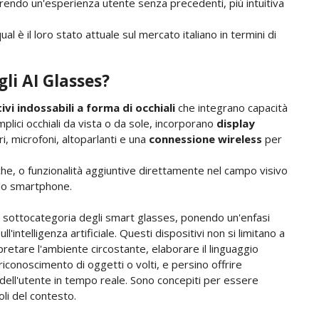
frendo un'esperienza utente senza precedenti, più intuitiva
è il loro stato attuale sul mercato italiano in termini di
li AI Glasses?
ivi indossabili a forma di occhiali
che integrano capacità
plici occhiali da vista o da sole, incorporano
display
, microfoni, altoparlanti e una
connessione wireless
per
fiche, o funzionalità aggiuntive direttamente nel campo visivo
ello smartphone.
sottocategoria degli smart glasses, ponendo un'enfasi
l'intelligenza artificiale. Questi dispositivi non si limitano a
pretare l'ambiente circostante, elaborare il linguaggio
riconoscimento di oggetti o volti, e persino offrire
à dell'utente in tempo reale. Sono concepiti per essere
li del contesto.