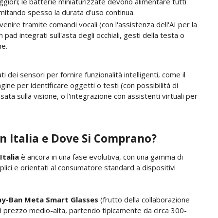
ggiori; le batterie miniaturizzate devono alimentare tutti
imitando spesso la durata d'uso continua.
vvenire tramite comandi vocali (con l'assistenza dell'AI per la
ad integrati sull'asta degli occhiali, gesti della testa o
ne.
ti dei sensori per fornire funzionalità intelligenti, come il
ine per identificare oggetti o testi (con possibilità di
ata sulla visione, o l'integrazione con assistenti virtuali per
n Italia e Dove Si Comprano?
Italia
è ancora in una fase evolutiva, con una gamma di
ici e orientati al consumatore standard a dispositivi
y-Ban Meta Smart Glasses
(frutto della collaborazione
 di prezzo medio-alta, partendo tipicamente da circa 300-