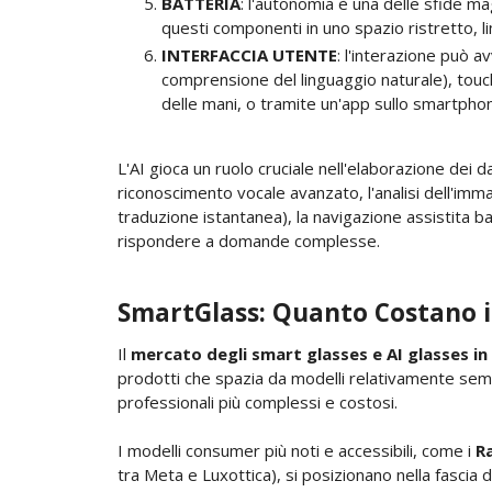
BATTERIA
: l'autonomia è una delle sfide ma
questi componenti in uno spazio ristretto, l
INTERFACCIA UTENTE
: l'interazione può a
comprensione del linguaggio naturale), touch p
delle mani, o tramite un'app sullo smartpho
L'AI gioca un ruolo cruciale nell'elaborazione dei da
riconoscimento vocale avanzato, l'analisi dell'immag
traduzione istantanea), la navigazione assistita bas
rispondere a domande complesse.
SmartGlass: Quanto Costano i
Il
mercato degli smart glasses e AI glasses in 
prodotti che spazia da modelli relativamente sempl
professionali più complessi e costosi.
I modelli consumer più noti e accessibili, come i
Ra
tra Meta e Luxottica), si posizionano nella fascia