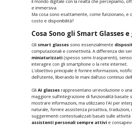
il mondo digitale con la realtà che percepiamo, of
e immersiva.
Ma cosa sono esattamente, come funzionano, e qual 
costo e disponibilità?
Cosa Sono gli Smart Glasses e g
Gli
smart glasses
sono essenzialmente
disposit
computazionali e connettività. A differenza dei sem
miniaturizzati
(spesso semi-trasparenti), sensori
interagire con gli smartphone o la rete internet.
L'obiettivo principale è fornire informazioni, noti
dell'utente, liberando le mani dall'uso continuo d
Gli
AI glasses
rappresentano un'evoluzione o una 
maggiore sull'integrazione di funzionalità basate sul
mostrare informazioni, ma utilizzano l'AI per inter
naturale, fornire assistenza proattiva, traduzioni, 
suggerimenti contestualizzati basati sulle attivit
assistenti personali sempre attivi
e consapevo