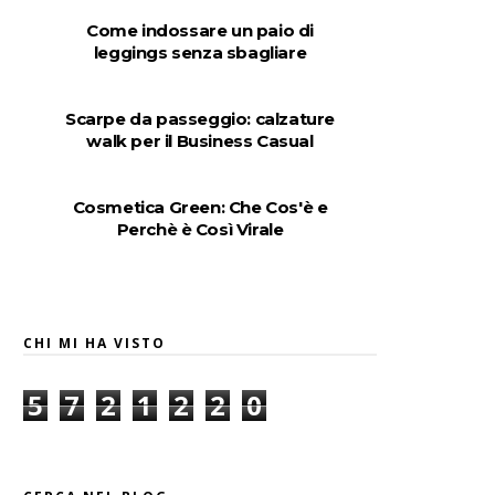
Come indossare un paio di
leggings senza sbagliare
Scarpe da passeggio: calzature
walk per il Business Casual
Cosmetica Green: Che Cos'è e
Perchè è Così Virale
CHI MI HA VISTO
5
7
2
1
2
2
0