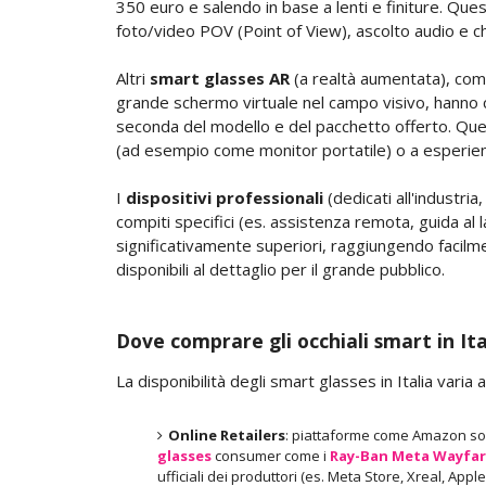
350 euro e salendo in base a lenti e finiture. Ques
foto/video POV (Point of View), ascolto audio e ch
Altri
smart glasses AR
(a realtà aumentata), come
grande schermo virtuale nel campo visivo, hanno cos
seconda del modello e del pacchetto offerto. Questi
(ad esempio come monitor portatile) o a esperie
I
dispositivi professionali
(dedicati all'industria
compiti specifici (es. assistenza remota, guida a
significativamente superiori, raggiungendo facilme
disponibili al dettaglio per il grande pubblico.
Dove comprare gli occhiali smart in Ita
La disponibilità degli smart glasses in Italia varia
Online Retailers
: piattaforme come Amazon son
glasses
consumer come i
Ray-Ban Meta Wayfar
ufficiali dei produttori (es. Meta Store, Xreal, App