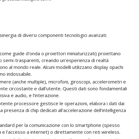
 sinergia di diversi componenti tecnologici avanzati:
i (come guide d'onda o proiettori miniaturizzati) proiettano
 o semi-trasparenti, creando un'esperienza di realtà
ono al mondo reale. Alcuni modelli utilizzano display opachi
mo indossabile.
camere (anche multiple), microfoni, giroscopi, accelerometri e
iente circostante e dall'utente. Questi dati sono fondamentali
siva e audio, e l'interazione.
otente processore gestisce le operazioni, elabora i dati dai
a presenza di chip dedicati all'accelerazione dell'intelligenza
standard per la comunicazione con lo smartphone (spesso
e l'accesso a internet) o direttamente con reti wireless.