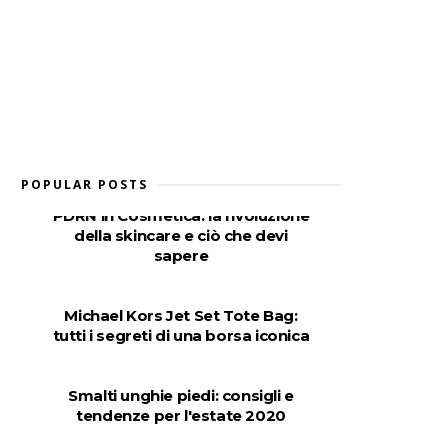
POPULAR POSTS
PDRN in Cosmetica: la rivoluzione
della skincare e ciò che devi
sapere
Michael Kors Jet Set Tote Bag:
tutti i segreti di una borsa iconica
Smalti unghie piedi: consigli e
tendenze per l'estate 2020