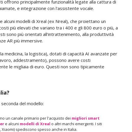
ti offrono principalmente funzionalità legate alla cattura di
iamate, e integrazione con l'assistente vocale.
 alcuni modelli di Xreal (ex Nreal), che proiettano un
ti più elevati che variano tra i 400 e gli 800 euro o più, a
 sono più orientati all'intrattenimento, alla produttività
nze AR più immersive.
, la medicina, la logistica), dotati di capacità AI avanzate per
l lavoro, addestramento), possono avere costi
nte le migliaia di euro. Questi non sono tipicamente
lia?
 a seconda del modello:
o un canale primario per l'acquisto dei
migliori smart
er
e alcuni
modelli di Xreal
o altri marchi emergenti. I siti
le, Xiaomi) spediscono spesso anche in Italia.