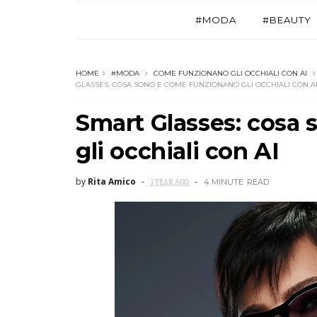
#MODA
#BEAUTY
HOME
#MODA
COME FUNZIONANO GLI OCCHIALI CON AI
GLASSES: COSA SONO E COME FUNZIONANO GLI OCCHIALI CON A
Smart Glasses: cosa
gli occhiali con AI
by
Rita Amico
4 MINUTE
READ
1 YEAR AGO