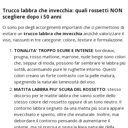
Trucco labbra che invecchia: quali rossetti NON
scegliere dopo i 50 anni
Ci sono poi degli accorgimenti importanti che ci permettono di
evitare un
trucco labbra che invecchia
anzichè valorizzare il
viso, riassunti in tre categorie: colore, texture e formulazione.
TONALITA' TROPPO SCURE E INTENSE
: bordeaux,
prugna, rosso mattone, marrone, nude beige sono colori
che, seppur di moda, possono far sembrare le labbra più
sottili, accentuando pure le rughette intorno. Questi
colori creano un forte contrasto con la pelle matura,
spegnendo la naturale luminosità del viso.
MATITA LABBRA PIU' SCURA DEL ROSSETTO
: stesso
discorso per le matite labbra che vanno scelte dello
stesso colore del rossetto oppure di un tono neutro. Il
contorno labbra segnato da una matita più scura appare
invecchiato e spento, oltre che innaturale. Inoltre, mai
debordare il contorno pensando di aumentarne il
volume, ma sii precisa e segui la linea naturale della