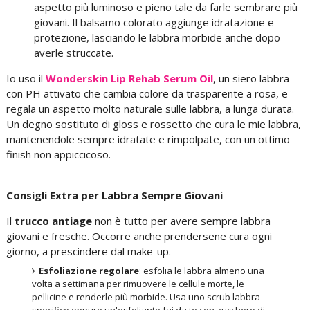
aspetto più luminoso e pieno tale da farle sembrare più
giovani. Il balsamo colorato aggiunge idratazione e
protezione, lasciando le labbra morbide anche dopo
averle struccate.
Io uso il
Wonderskin Lip Rehab Serum Oil
, un siero labbra
con PH attivato che cambia colore da trasparente a rosa, e
regala un aspetto molto naturale sulle labbra, a lunga durata.
Un degno sostituto di gloss e rossetto che cura le mie labbra,
mantenendole sempre idratate e rimpolpate, con un ottimo
finish non appiccicoso.
Consigli Extra per Labbra Sempre Giovani
Il
trucco antiage
non è tutto per avere sempre labbra
giovani e fresche. Occorre anche prendersene cura ogni
giorno, a prescindere dal make-up.
Esfoliazione regolare
: esfolia le labbra almeno una
volta a settimana per rimuovere le cellule morte, le
pellicine e renderle più morbide. Usa uno scrub labbra
specifico oppure un'esfoliante fai da te con zucchero di