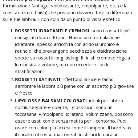
formulazione (antiage, volumizzante, rimpolpante, etc.) e la
consistenza (o finish) che possono davvero fare la differenza
sulle tue labbra. E non solo da un punto di vista estetico.
ROSSETTI IDRATANTI E CREMOSI
: sono i rossetti più
consigliati dopo i 40 anni. Hanno una formulazione
idratante, spesso arricchita con acido ialuronico e
retinolo, che prevengono secchezza e disidratazione
specie su rossetti long lasting. Il finish cremoso regala
luminosità e volume, ma non eccedere con le
stratificazioni!
ROSSETTI SATINATI
: riflettono la luce e fanno
sembrare le labbra più piene con un aspetto più giovane
e fresco.
LIPGLOSS E BALSAMI COLORATI
: ideali per labbra
sottili, segnate e spente, i gloss lucidi sono un
toccasana. Rimpolpano, idratano, volumizzano, possono
essere usati con o senza matita per il contorno. Puoi
osare con colori più accesi come il lampone, il bordeaux,
il corallo o il rosso mattone: il finish lucido darà un