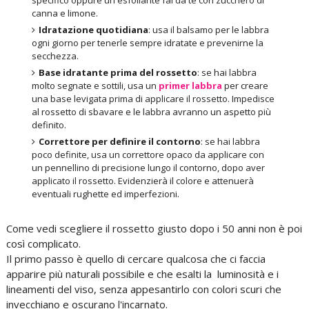
canna e limone.
Idratazione quotidiana
: usa il balsamo per le labbra
ogni giorno per tenerle sempre idratate e prevenirne la
secchezza.
Base idratante prima del rossetto
: se hai labbra
molto segnate e sottili, usa un
primer labbra
per creare
una base levigata prima di applicare il rossetto. Impedisce
al rossetto di sbavare e le labbra avranno un aspetto più
definito.
Correttore per definire il contorno
: se hai labbra
poco definite, usa un correttore opaco da applicare con
un pennellino di precisione lungo il contorno, dopo aver
applicato il rossetto. Evidenzierà il colore e attenuerà
eventuali rughette ed imperfezioni.
Come vedi scegliere il rossetto giusto dopo i 50 anni non è poi
così complicato.
Il primo passo è quello di cercare qualcosa che ci faccia
apparire più naturali possibile e che esalti la luminosità e i
lineamenti del viso, senza appesantirlo con colori scuri che
invecchiano e oscurano l'incarnato.