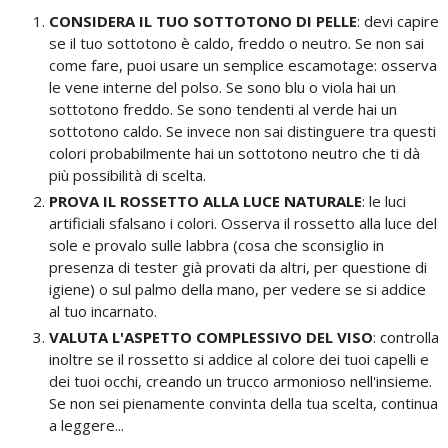
CONSIDERA IL TUO SOTTOTONO DI PELLE
: devi capire
se il tuo sottotono è caldo, freddo o neutro. Se non sai
come fare, puoi usare un semplice escamotage: osserva
le vene interne del polso. Se sono blu o viola hai un
sottotono freddo. Se sono tendenti al verde hai un
sottotono caldo. Se invece non sai distinguere tra questi
colori probabilmente hai un sottotono neutro che ti dà
più possibilità di scelta.
PROVA IL ROSSETTO ALLA LUCE NATURALE
: le luci
artificiali sfalsano i colori. Osserva il rossetto alla luce del
sole e provalo sulle labbra (cosa che sconsiglio in
presenza di tester già provati da altri, per questione di
igiene) o sul palmo della mano, per vedere se si addice
al tuo incarnato.
VALUTA L'ASPETTO COMPLESSIVO DEL VISO
: controlla
inoltre se il rossetto si addice al colore dei tuoi capelli e
dei tuoi occhi, creando un trucco armonioso nell'insieme.
Se non sei pienamente convinta della tua scelta, continua
a leggere...