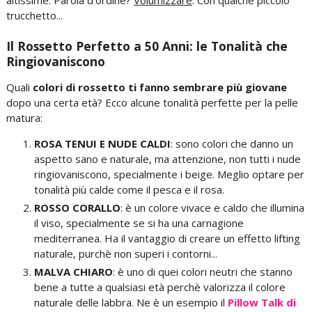
altissime. Parola d'ordine?
Volumizzare
. Con qualche piccolo
trucchetto...
Il Rossetto Perfetto a 50 Anni: le Tonalità che
Ringiovaniscono
Quali
colori di rossetto ti fanno sembrare più giovane
dopo una certa età? Ecco alcune tonalità perfette per la pelle
matura:
ROSA TENUI E NUDE CALDI
: sono colori che danno un
aspetto sano e naturale, ma attenzione, non tutti i nude
ringiovaniscono, specialmente i beige. Meglio optare per
tonalità più calde come il pesca e il rosa.
ROSSO CORALLO
: è un colore vivace e caldo che illumina
il viso, specialmente se si ha una carnagione
mediterranea. Ha il vantaggio di creare un effetto lifting
naturale, purchè non superi i contorni...
MALVA CHIARO
: è uno di quei colori neutri che stanno
bene a tutte a qualsiasi età perchè valorizza il colore
naturale delle labbra. Ne è un esempio il
Pillow Talk di