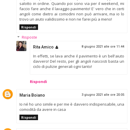
salotto in ordine. Quando poi sono via per il weekend, mi
faccio fare anche il lavaggio pavimento! E' vero che in certi
angoli come dietro ai comodini non può arrivare, ma io lo
trovo un aiuto validissimo e non ne farei più a meno!
Rispondi
Risposte
Rita Amico
8 giugno 2021 alle ore 11:44
In effetti, se lava anche il pavimento è un bell'aiuto
davvero! Del resto, per gli angoli nascosti basta un
ciclo di pulizie generali ogni tanto!
Rispondi
Maria Boiano
3 giugno 2021 alle ore 20:05
Io né ho uno simile e per me è davvero indispensabile, una
comodità da avere in casa
Rispondi