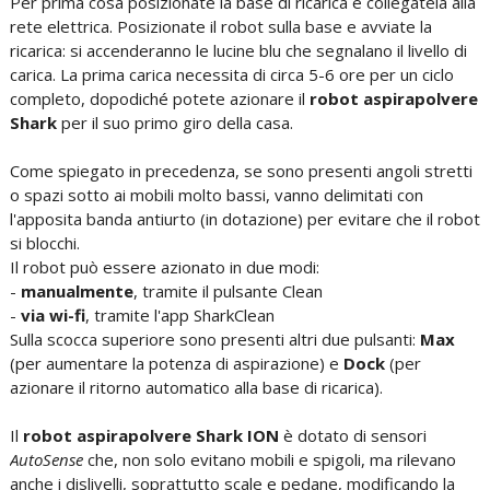
Per prima cosa posizionate la base di ricarica e collegatela alla
rete elettrica. Posizionate il robot sulla base e avviate la
ricarica: si accenderanno le lucine blu che segnalano il livello di
carica. La prima carica necessita di circa 5-6 ore per un ciclo
completo, dopodiché potete azionare il
robot aspirapolvere
Shark
per il suo primo giro della casa.
Come spiegato in precedenza, se sono presenti angoli stretti
o spazi sotto ai mobili molto bassi, vanno delimitati con
l'apposita banda antiurto (in dotazione) per evitare che il robot
si blocchi.
Il robot può essere azionato in due modi:
-
manualmente
, tramite il pulsante Clean
-
via wi-fi
, tramite l'app SharkClean
Sulla scocca superiore sono presenti altri due pulsanti:
Max
(per aumentare la potenza di aspirazione) e
Dock
(per
azionare il ritorno automatico alla base di ricarica).
Il
robot aspirapolvere Shark ION
è dotato di sensori
AutoSense
che, non solo evitano mobili e spigoli, ma rilevano
anche i dislivelli, soprattutto scale e pedane, modificando la