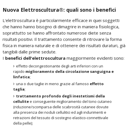
Nuova Elettroscultura®: quali sono i benefici
L'elettroscultura è particolarmente efficace in quei soggetti
che hanno hanno bisogno di dimagrire in maniera fisiologica,
soprattutto se hanno affrontato numerose diete senza
risultati positivi. Il trattamento consente di ritrovare la forma
fisica in maniera naturale e di ottenere dei risultati duraturi, già
tangibili dalle prime sedute.
I
benefici dell'elettroscultura
maggiormente evidenti sono:
effetto decongestionante degli arti inferiori con un
rapido
miglioramento della circolazione sanguigna e
linfatica
;
una o due taglie in meno grazie al famoso
effetto
taglia
;
trattamento profondo degli inestetismi della
cellulite
e conseguente miglioramento del tono cutaneo
(riduzione/scomparsa delle scabrosità cutanee dovute
alla presenza dei noduli cellulitici ed agli indurimenti e
retrazioni del tessuto di sostegno elastico-connettivale
della pelle);