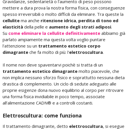
Gravidanze, sedentarietà o l'aumento di peso possono
mettere a dura prova la nostra forma fisica, con conseguenze
spesso irreversibili o molto difficili da eliminare. Tra queste la
cellulite
ma anche
ritenzione idrica
,
perdita di tono ed
elasticità
della pelle e
aumento degli strati adiposi
.
Su
come eliminare la cellulite definitivamente
abbiamo già
parlato ampiamente ma questa volta voglio puntare
l'attenzione su un
trattamento estetico corpo
dimagrante
che fa molto di più: l'
elettroscultura
.
Il nome non deve spaventarvi poichè si tratta di un
trattamento estetico dimagrante
molto piacevole, che
non implica nessuno sforzo fisico e soprattutto nessuna dieta
drastica di complemento. Un ciclo di sedute adeguato alle
proprie esigenze dona nuovo equilibrio al corpo per ritrovare
una forma fisica invidiabile in poco tempo, associate
all’alimentazione CADN® e a controlli costanti.
Elettroscultura: come funziona
Il trattamento dimagrante, detto
elettroscultura
, si esegue