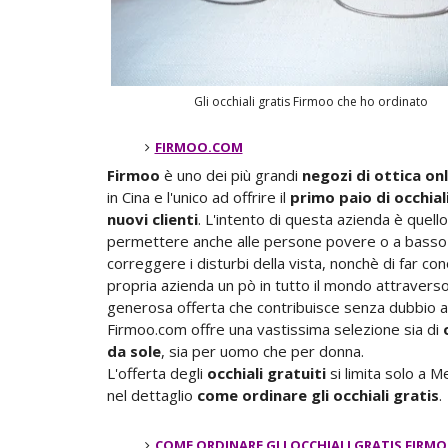
Gli occhiali gratis Firmoo che ho ordinato
FIRMOO.COM
Firmoo
è uno dei più grandi
negozi di
ottica onl
in Cina e l'unico ad offrire il
primo paio di occhiali
nuovi clienti
. L'intento di questa azienda è quello
permettere anche alle persone povere o a basso 
correggere i disturbi della vista, nonchè di far co
propria azienda un pò in tutto il mondo attravers
generosa offerta che contribuisce senza dubbio a
Firmoo.com offre una vastissima selezione sia di
da sole
, sia per uomo che per donna.
L'offerta degli
occhiali gratuiti
si limita solo a
nel dettaglio
come ordinare gli occhiali gratis
.
COME ORDINARE GLI OCCHIALI GRATIS FIRM