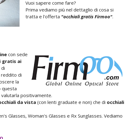
Vuoi sapere come fare?
Prima vediamo più nel dettaglio di cosa si
tratta e l'offerta
"occhiali gratis Firmoo"
.
ine
con sede
 gratis ai
 di
reddito di
noscere la
o questa
 valutarla positivamente.
occhiali da vista
(con lenti graduate e non) che di
occhiali
 Men's Glasses, Woman's Glasses e Rx Sunglasses. Vediamo
OO