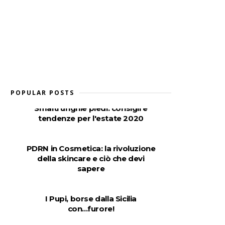
POPULAR POSTS
Smalti unghie piedi: consigli e
tendenze per l'estate 2020
PDRN in Cosmetica: la rivoluzione
della skincare e ciò che devi
sapere
I Pupi, borse dalla Sicilia
con...furore!