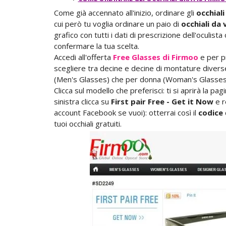
Come già accennato all'inizio, ordinare gli
occhial
cui però tu voglia ordinare un paio di
occhiali da 
grafico con tutti i dati di prescrizione dell'oculista
confermare la tua scelta.
Accedi all'offerta
Free Glasses di Firmoo
e per pr
scegliere tra decine e decine di montature diverse,
(Men's Glasses) che per donna (Woman's Glasses
Clicca sul modello che preferisci: ti si aprirà la pag
sinistra clicca su
First pair Free - Get it Now
e r
account Facebook se vuoi): otterrai così il
codice
tuoi occhiali gratuiti.