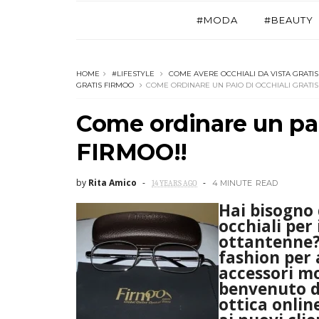
#MODA
#BEAUTY
HOME
#LIFESTYLE
COME AVERE OCCHIALI DA VISTA GRATIS
GRATIS FIRMOO
COME ORDINARE UN PAIO DI OCCHIALI GRATIS
Come ordinare un paio
FIRMOO!!
by
Rita Amico
4 MINUTE
READ
14 YEARS AGO
Hai bisogno 
occhiali per 
ottantenne? 
fashion per 
accessori mo
benvenuto 
ottica onlin