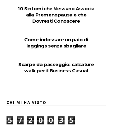
10 Sintomi che Nessuno Associa
alla Premenopausa e che
Dovresti Conoscere
Come indossare un paio di
leggings senza sbagliare
Scarpe da passeggio: calzature
walk per il Business Casual
CHI MI HA VISTO
5
7
2
0
0
3
5