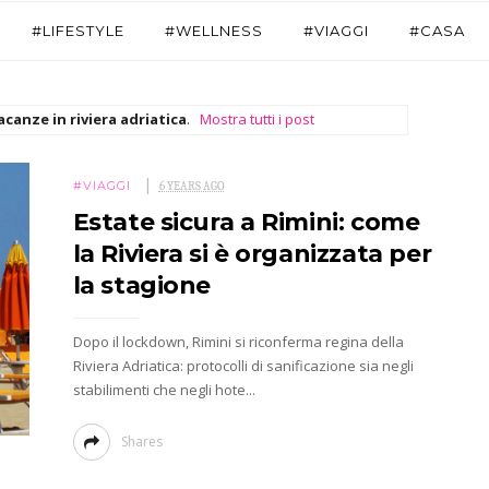
#LIFESTYLE
#WELLNESS
#VIAGGI
#CASA
acanze in riviera adriatica
.
Mostra tutti i post
#VIAGGI
6 YEARS AGO
Estate sicura a Rimini: come
la Riviera si è organizzata per
la stagione
Dopo il lockdown, Rimini si riconferma regina della
Riviera Adriatica: protocolli di sanificazione sia negli
stabilimenti che negli hote...
Shares