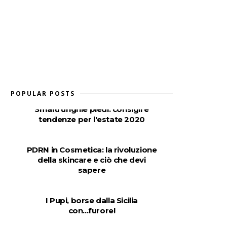
POPULAR POSTS
Smalti unghie piedi: consigli e
tendenze per l'estate 2020
PDRN in Cosmetica: la rivoluzione
della skincare e ciò che devi
sapere
I Pupi, borse dalla Sicilia
con...furore!