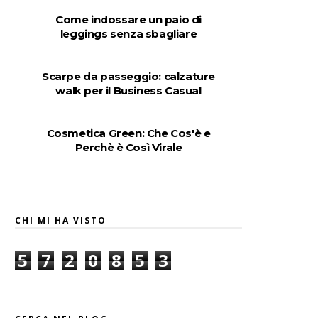
Come indossare un paio di
leggings senza sbagliare
Scarpe da passeggio: calzature
walk per il Business Casual
Cosmetica Green: Che Cos'è e
Perchè è Così Virale
CHI MI HA VISTO
5
7
2
0
8
5
3