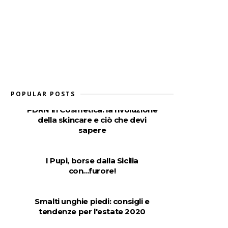
POPULAR POSTS
PDRN in Cosmetica: la rivoluzione
della skincare e ciò che devi
sapere
I Pupi, borse dalla Sicilia
con...furore!
Smalti unghie piedi: consigli e
tendenze per l'estate 2020