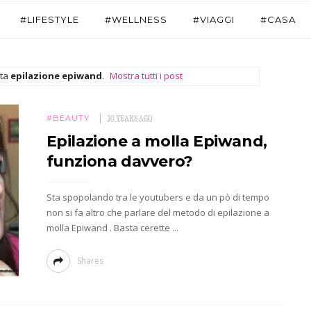
#LIFESTYLE
#WELLNESS
#VIAGGI
#CASA
tta
epilazione epiwand
.
Mostra tutti i post
#BEAUTY
10 YEARS AGO
Epilazione a molla Epiwand,
funziona davvero?
Sta spopolando tra le youtubers e da un pò di tempo
non si fa altro che parlare del metodo di epilazione a
molla Epiwand . Basta cerette ...
Shares