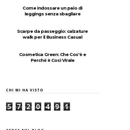
Come indossare un paio di
leggings senza sbagliare
Scarpe da passeggio: calzature
walk per il Business Casual
Cosmetica Green: Che Cos'è e
Perchè è Così Virale
CHI MI HA VISTO
5
7
2
0
4
9
1