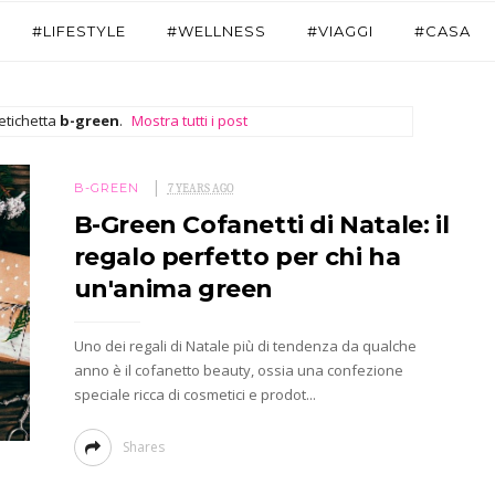
#LIFESTYLE
#WELLNESS
#VIAGGI
#CASA
etichetta
b-green
.
Mostra tutti i post
B-GREEN
7 YEARS AGO
B-Green Cofanetti di Natale: il
regalo perfetto per chi ha
un'anima green
Uno dei regali di Natale più di tendenza da qualche
anno è il cofanetto beauty, ossia una confezione
speciale ricca di cosmetici e prodot...
Shares