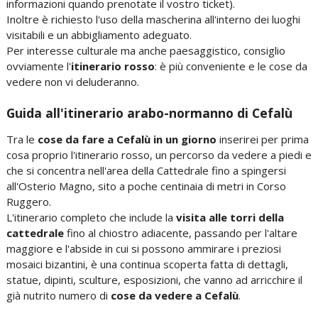
informazioni quando prenotate il vostro ticket).
Inoltre è richiesto l'uso della mascherina all'interno dei luoghi
visitabili e un abbigliamento adeguato.
Per interesse culturale ma anche paesaggistico, consiglio
ovviamente l'
itinerario rosso
: è più conveniente e le cose da
vedere non vi deluderanno.
Guida all'itinerario arabo-normanno di Cefalù
Tra le
cose da fare a Cefalù in un giorno
inserirei per prima
cosa proprio l'itinerario rosso, un percorso da vedere a piedi e
che si concentra nell'area della Cattedrale fino a spingersi
all'Osterio Magno, sito a poche centinaia di metri in Corso
Ruggero.
L'itinerario completo che include la
visita alle torri della
cattedrale
fino al chiostro adiacente, passando per l'altare
maggiore e l'abside in cui si possono ammirare i preziosi
mosaici bizantini, è una continua scoperta fatta di dettagli,
statue, dipinti, sculture, esposizioni, che vanno ad arricchire il
già nutrito numero di
cose da vedere a Cefalù
.