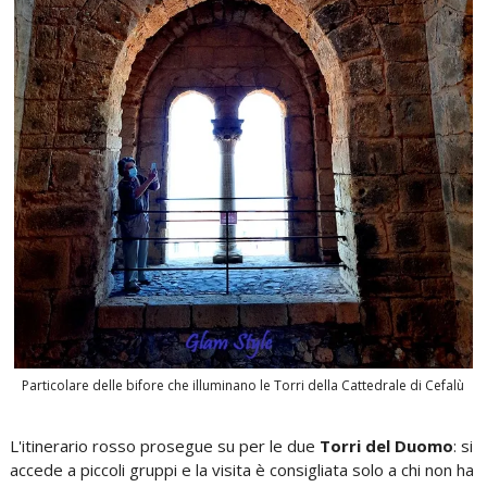
Particolare delle bifore che illuminano le Torri della Cattedrale di Cefalù
L'itinerario rosso prosegue su per le due
Torri del Duomo
: si
accede a piccoli gruppi e la visita è consigliata solo a chi non ha