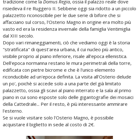
tradizione come la
Domus Regia
, ossia il palazzo reale dove
risiedeva il re Ruggero II. Sebbene oggi sia ridotto a un piccolo
palazzetto riconoscibile per le due serie di bifore che si
affacciano sul corso, l'Osterio Magno in origine era molto più
vasto ed era la residenza invernale della famiglia Ventimiglia
dal XIII secolo.
Dopo vari rimaneggiamenti, ciò che vediamo oggi è la storia
"stratificata" di quest'area urbana, il cui nucleo più antico,
visibile proprio al piano inferiore, risale all'epoca ellenistica.
Dell'epoca normanna restano le mura perimetrali della torre,
edificata con pietre bicrome e che è l'unico elemento
riconducibile ad un'epoca definita. La visita all'Osterio delude
un po', poichè si accede solo a una parte del già limitato
palazzetto, ossia gli scavi al piano interrato e la sala al primo
piano in cui sono esposte solo delle gigantografie dei mosaici
della Cattedrale... Per il resto, è più interessante ammirare
l'esterno.
Se si vuole visitare solo l'Osterio Magno, è possibile
acquistare il biglietto in sede al costo di 2€.