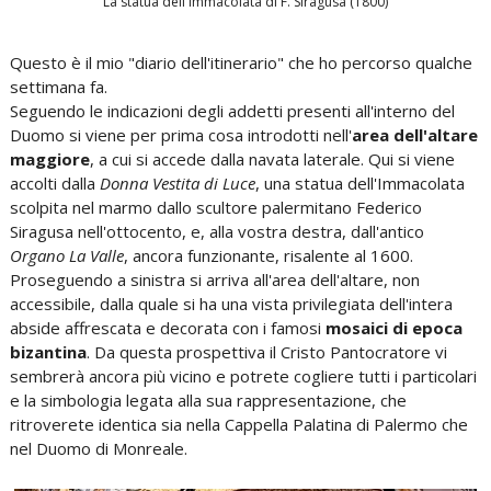
La statua dell'Immacolata di F. Siragusa (1800)
Questo è il mio "diario dell'itinerario" che ho percorso qualche
settimana fa.
Seguendo le indicazioni degli addetti presenti all'interno del
Duomo si viene per prima cosa introdotti nell'
area dell'altare
maggiore
, a cui si accede dalla navata laterale. Qui si viene
accolti dalla
Donna Vestita di Luce
, una statua dell'Immacolata
scolpita nel marmo dallo scultore palermitano Federico
Siragusa nell'ottocento, e, alla vostra destra, dall'antico
Organo La Valle
, ancora funzionante, risalente al 1600.
Proseguendo a sinistra si arriva all'area dell'altare, non
accessibile, dalla quale si ha una vista privilegiata dell'intera
abside affrescata e decorata con i famosi
mosaici di epoca
bizantina
. Da questa prospettiva il Cristo Pantocratore vi
sembrerà ancora più vicino e potrete cogliere tutti i particolari
e la simbologia legata alla sua rappresentazione, che
ritroverete identica sia nella Cappella Palatina di Palermo che
nel Duomo di Monreale.