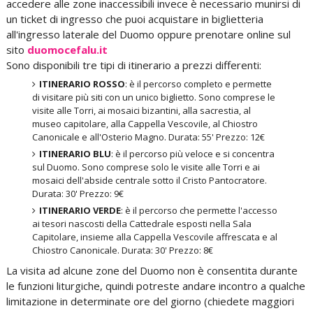
accedere alle zone inaccessibili invece è necessario munirsi di
un ticket di ingresso che puoi acquistare in biglietteria
all'ingresso laterale del Duomo oppure prenotare online sul
sito
duomocefalu.it
Sono disponibili tre tipi di itinerario a prezzi differenti:
ITINERARIO ROSSO
: è il percorso completo e permette
di visitare più siti con un unico biglietto. Sono comprese le
visite alle Torri, ai mosaici bizantini, alla sacrestia, al
museo capitolare, alla Cappella Vescovile, al Chiostro
Canonicale e all'Osterio Magno. Durata: 55' Prezzo: 12€
ITINERARIO BLU
: è il percorso più veloce e si concentra
sul Duomo. Sono comprese solo le visite alle Torri e ai
mosaici dell'abside centrale sotto il Cristo Pantocratore.
Durata: 30' Prezzo: 9€
ITINERARIO VERDE
: è il percorso che permette l'accesso
ai tesori nascosti della Cattedrale esposti nella Sala
Capitolare, insieme alla Cappella Vescovile affrescata e al
Chiostro Canonicale. Durata: 30' Prezzo: 8€
La visita ad alcune zone del Duomo non è consentita durante
le funzioni liturgiche, quindi potreste andare incontro a qualche
limitazione in determinate ore del giorno (chiedete maggiori