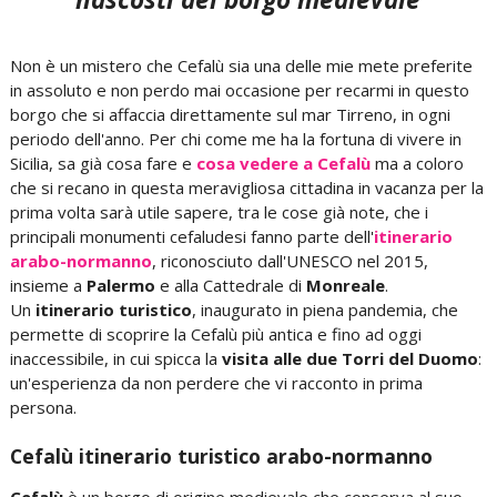
Non è un mistero che Cefalù sia una delle mie mete preferite
in assoluto e non perdo mai occasione per recarmi in questo
borgo che si affaccia direttamente sul mar Tirreno, in ogni
periodo dell'anno. Per chi come me ha la fortuna di vivere in
Sicilia, sa già cosa fare e
cosa vedere a Cefalù
ma a coloro
che si recano in questa meravigliosa cittadina in vacanza per la
prima volta sarà utile sapere, tra le cose già note, che i
principali monumenti cefaludesi fanno parte dell'
itinerario
arabo-normanno
, riconosciuto dall'UNESCO nel 2015,
insieme a
Palermo
e alla Cattedrale di
Monreale
.
Un
itinerario turistico
, inaugurato in piena pandemia, che
permette di scoprire la Cefalù più antica e fino ad oggi
inaccessibile, in cui spicca la
visita alle due Torri del Duomo
:
un'esperienza da non perdere che vi racconto in prima
persona.
Cefalù itinerario turistico arabo-normanno