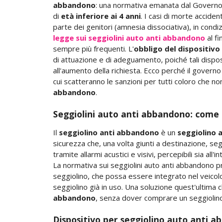
abbandono
: una normativa emanata dal Governo 
di
età inferiore ai 4 anni
. I casi di morte acciden
parte dei genitori (amnesia dissociativa), in cond
legge sui seggiolini auto anti abbandono
al fi
sempre più frequenti. L'
obbligo del dispositiv
di attuazione e di adeguamento, poiché tali disposit
all'aumento della richiesta. Ecco perché il govern
cui scatteranno le sanzioni per tutti coloro che no
abbandono
.
Seggiolini auto anti abbandono: come
Il
seggiolino anti abbandono
è un
seggiolino 
sicurezza che, una volta giunti a destinazione, seg
tramite allarmi acustici e visivi, percepibili sia all'
La normativa sui seggiolini auto anti abbandono p
seggiolino, che possa essere integrato nel veicol
seggiolino già in uso. Una soluzione quest'ultima 
abbandono
, senza dover comprare un seggiolin
Dispositivo per seggiolino auto anti 