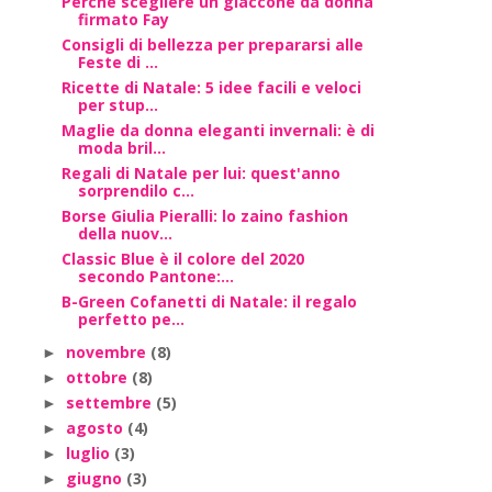
Perchè scegliere un giaccone da donna
firmato Fay
Consigli di bellezza per prepararsi alle
Feste di ...
Ricette di Natale: 5 idee facili e veloci
per stup...
Maglie da donna eleganti invernali: è di
moda bril...
Regali di Natale per lui: quest'anno
sorprendilo c...
Borse Giulia Pieralli: lo zaino fashion
della nuov...
Classic Blue è il colore del 2020
secondo Pantone:...
B-Green Cofanetti di Natale: il regalo
perfetto pe...
novembre
(8)
►
ottobre
(8)
►
settembre
(5)
►
agosto
(4)
►
luglio
(3)
►
giugno
(3)
►