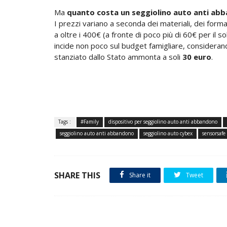
Ma
quanto costa un seggiolino auto anti ab
I prezzi variano a seconda dei materiali, dei forma
a oltre i 400€ (a fronte di poco più di 60€ per il
incide non poco sul budget famigliare, consideran
stanziato dallo Stato ammonta a soli
30 euro
.
Tags :
#Family
dispositivo per seggiolino auto anti abbandono
seggiolino auto anti abbandono
seggiolino auto cybex
sensorsafe
SHARE THIS
Share it
Tweet