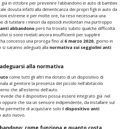
già in ottobre per prevenire l'abbandono in auto di bambini
tale dovuta infatti alla dimenticanza dei propri figli in auto da
izioni estreme e per molte ore, ha reso necessaria una
ne di tutelare i minori da episodi involontari ma purtroppo
o anti abbandono
però ha trovato subito qualche difficoltà
ivi si sono rivelati ancora insufficienti per supplire
o ha concesso una proroga fino al
6 marzo 2020
, giorno in
n si saranno adeguati alla
normativa sui seggiolini anti
 adeguarsi alla normativa
auto
come tutti gli altri ma dotato di un dispositivo di
nala al genitore la presenza del piccolo nell'abitacolo
interno che all'esterno dell'auto.
revede che il dispositivo possa essere integrato già nel
o oppure che sia un sensore indipendente, da installare sul
che permette di acquistare solo il
dispositivo anti
o auto nuovo.
abbandono: come funziona e quanto costa