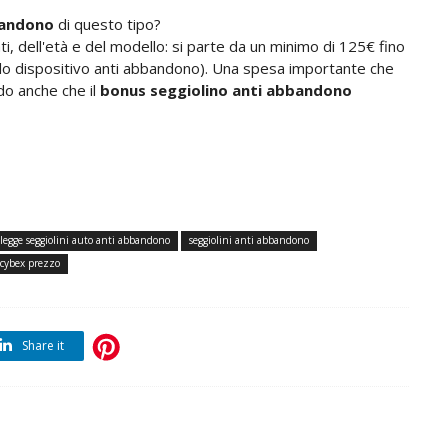
bandono
di questo tipo?
ti, dell'età e del modello: si parte da un minimo di 125€ fino
 solo dispositivo anti abbandono). Una spesa importante che
do anche che il
bonus seggiolino anti abbandono
legge seggiolini auto anti abbandono
seggiolini anti abbandono
 cybex prezzo
Share it