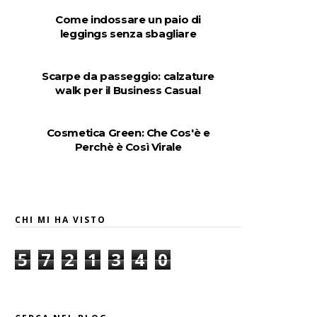
Come indossare un paio di
leggings senza sbagliare
Scarpe da passeggio: calzature
walk per il Business Casual
Cosmetica Green: Che Cos'è e
Perchè è Così Virale
CHI MI HA VISTO
5
7
2
1
3
4
0