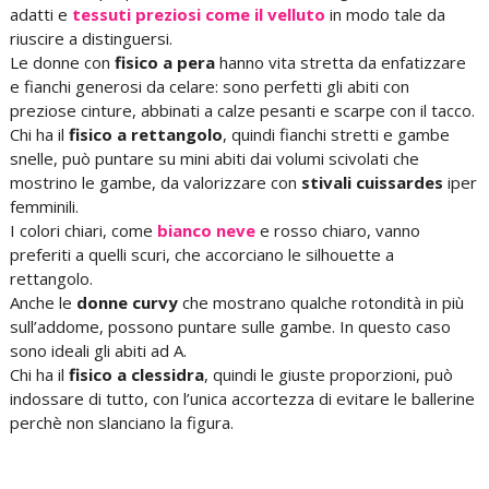
adatti e
tessuti preziosi come il velluto
in modo tale da
riuscire a distinguersi.
Le donne con
fisico a pera
hanno vita stretta da enfatizzare
e fianchi generosi da celare: sono perfetti gli abiti con
preziose cinture, abbinati a calze pesanti e scarpe con il tacco.
Chi ha il
fisico a rettangolo
, quindi fianchi stretti e gambe
snelle, può puntare su mini abiti dai volumi scivolati che
mostrino le gambe, da valorizzare con
stivali cuissardes
iper
femminili.
I colori chiari, come
bianco neve
e rosso chiaro, vanno
preferiti a quelli scuri, che accorciano le silhouette a
rettangolo.
Anche le
donne curvy
che mostrano qualche rotondità in più
sull’addome, possono puntare sulle gambe. In questo caso
sono ideali gli abiti ad A.
Chi ha il
fisico a clessidra
, quindi le giuste proporzioni, può
indossare di tutto, con l’unica accortezza di evitare le ballerine
perchè non slanciano la figura.