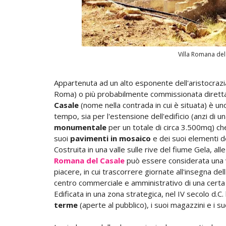
Villa Romana del
Appartenuta ad un alto esponente dell'aristocraz
Roma) o più probabilmente commissionata diretta
Casale
(nome nella contrada in cui è situata) è uno
tempo, sia per l'estensione dell'edificio (anzi di 
monumentale
per un totale di circa 3.500mq) che 
suoi
pavimenti in mosaico
e dei suoi elementi de
Costruita in una valle sulle rive del fiume Gela, al
Romana
del Casale
può essere considerata una vi
piacere, in cui trascorrere giornate all'insegna del
centro commerciale e amministrativo di una certa 
Edificata in una zona strategica, nel IV secolo d.C. 
terme
(aperte al pubblico), i suoi magazzini e i suo