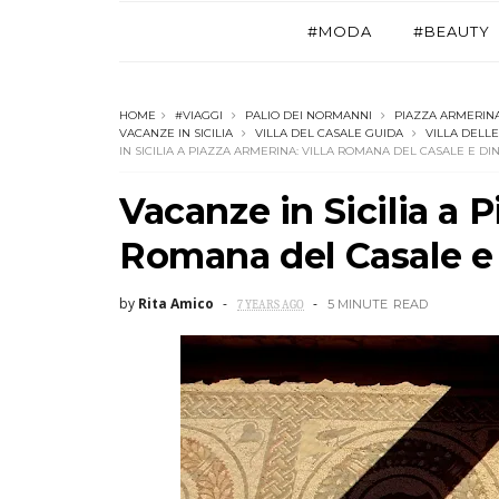
#MODA
#BEAUTY
HOME
#VIAGGI
PALIO DEI NORMANNI
PIAZZA ARMERIN
VACANZE IN SICILIA
VILLA DEL CASALE GUIDA
VILLA DELL
IN SICILIA A PIAZZA ARMERINA: VILLA ROMANA DEL CASALE E DI
Vacanze in Sicilia a P
Romana del Casale e 
by
Rita Amico
5 MINUTE
READ
7 YEARS AGO