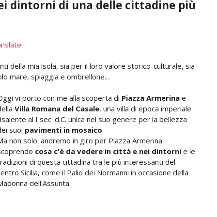
ei dintorni di una delle cittadine più
nslate
ti della mia isola, sia per il loro valore storico-culturale, sia
olo mare, spiaggia e ombrellone...
Oggi vi porto con me alla scoperta di
Piazza Armerina
e
della
Villa Romana del Casale
, una villa di epoca imperiale
risalente al I sec. d.C. unica nel suo genere per la bellezza
dei suoi
pavimenti in mosaico
.
Ma non solo: andremo in giro per Piazza Armerina
scoprendo
cosa c'è da vedere in città e nei dintorni
e le
tradizioni di questa cittadina tra le più interessanti del
centro Sicilia, come il Palio dei Normanni in occasione della
Madonna dell'Assunta.