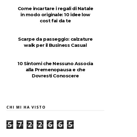
Come incartare i regali di Natale
in modo originale: 10 idee low
cost fai da te
Scarpe da passeggio: calzature
walk per il Business Casual
10 Sintomi che Nessuno Associa
alla Premenopausa e che
Dovresti Conoscere
CHI MI HA VISTO
5
7
2
2
6
6
5