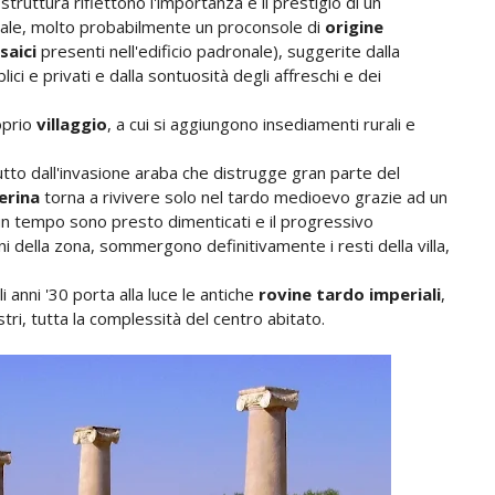
struttura riflettono l'importanza e il prestigio di un
iale, molto probabilmente un proconsole di
origine
saici
presenti nell'edificio padronale), suggerite dalla
ci e privati e dalla sontuosità degli affreschi e dei
roprio
villaggio
, a cui si aggiungono insediamenti rurali e
to dall'invasione araba che distrugge gran parte del
erina
torna a rivivere solo nel tardo medioevo grazie ad un
 un tempo sono presto dimenticati e il progressivo
i della zona, sommergono definitivamente i resti della villa,
 anni '30 porta alla luce le antiche
rovine tardo imperiali
,
tri, tutta la complessità del centro abitato.