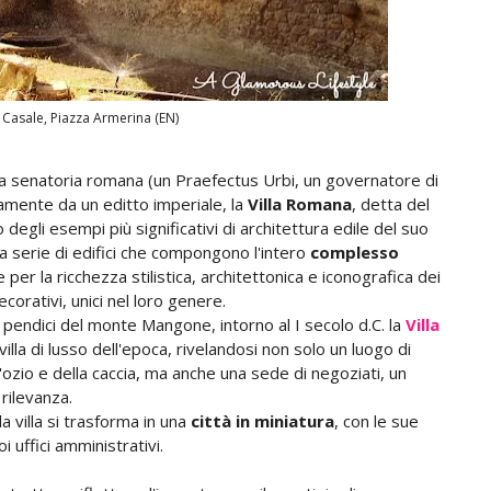
 Casale, Piazza Armerina (EN)
ia senatoria romana (un Praefectus Urbi, un governatore di
mente da un editto imperiale, la
Villa Romana
, detta del
 degli esempi più significativi di architettura edile del suo
una serie di edifici che compongono l'intero
complesso
per la ricchezza stilistica, architettonica e iconografica dei
corativi, unici nel loro genere.
le pendici del monte Mangone, intorno al I secolo d.C. la
Villa
lla di lusso dell'epoca, rivelandosi non solo un luogo di
l'ozio e della caccia, ma anche una sede di negoziati, un
rilevanza.
la villa si trasforma in una
città in miniatura
, con le sue
i uffici amministrativi.