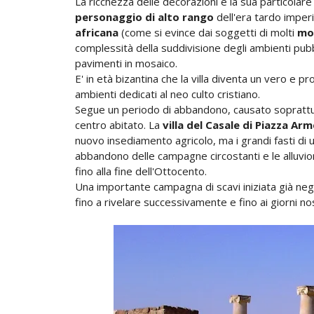
La ricchezza delle decorazioni e la sua particolare 
personaggio di alto rango
dell'era tardo imper
africana
(come si evince dai soggetti di molti
mo
complessità della suddivisione degli ambienti pubbli
pavimenti in mosaico.
E' in età bizantina che la villa diventa un vero e p
ambienti dedicati al neo culto cristiano.
Segue un periodo di abbandono, causato soprattut
centro abitato. La
villa del Casale di Piazza Arm
nuovo insediamento agricolo, ma i grandi fasti di
abbandono delle campagne circostanti e le alluvion
fino alla fine dell'Ottocento.
Una importante campagna di scavi iniziata già negli
fino a rivelare successivamente e fino ai giorni nos