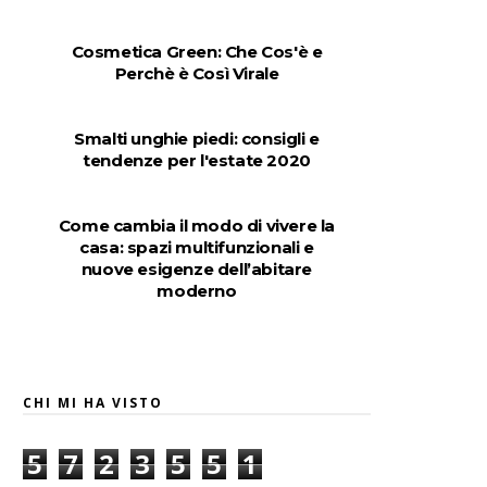
Cosmetica Green: Che Cos'è e
Perchè è Così Virale
Smalti unghie piedi: consigli e
tendenze per l'estate 2020
Come cambia il modo di vivere la
casa: spazi multifunzionali e
nuove esigenze dell’abitare
moderno
CHI MI HA VISTO
5
7
2
3
5
5
1