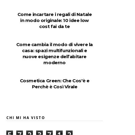
Come incartare i regali di Natale
in modo originale: 10 idee low
cost fai da te
Come cambia il modo di vivere la
casa: spazi multifunzionali e
nuove esigenze dell’abitare
moderno
Cosmetica Green: Che Cos'è e
Perchè è Così Virale
CHI MI HA VISTO
5
7
2
3
7
1
2