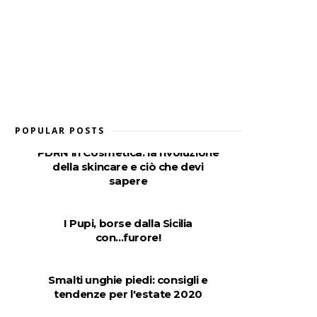
POPULAR POSTS
PDRN in Cosmetica: la rivoluzione
della skincare e ciò che devi
sapere
I Pupi, borse dalla Sicilia
con...furore!
Smalti unghie piedi: consigli e
tendenze per l'estate 2020