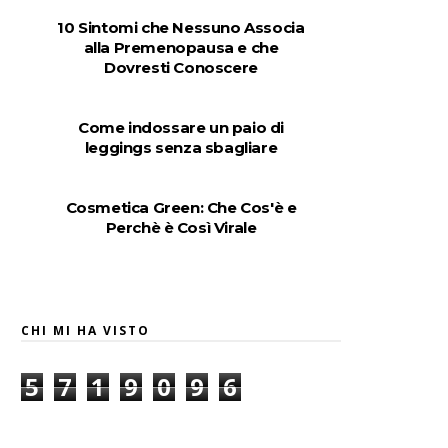
10 Sintomi che Nessuno Associa
alla Premenopausa e che
Dovresti Conoscere
Come indossare un paio di
leggings senza sbagliare
Cosmetica Green: Che Cos'è e
Perchè è Così Virale
CHI MI HA VISTO
5
7
1
9
0
9
6