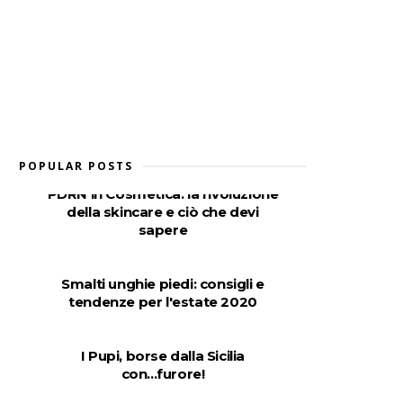
POPULAR POSTS
PDRN in Cosmetica: la rivoluzione
della skincare e ciò che devi
sapere
Smalti unghie piedi: consigli e
tendenze per l'estate 2020
I Pupi, borse dalla Sicilia
con...furore!