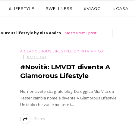
#LIFESTYLE
#WELLNESS
#VIAGGI
#CASA
ourous lifestyle by Rita Amico
.
Mostra tutti i post
A GLAMOUROUS LIFESTYLE BY RITA AMICO
11 YEARS AGO
#Novità: LMVDT diventa A
Glamorous Lifestyle
No, non avete sbagliato blog. Da oggi La Mia Vita da
Tester cambia nome e diventa A Glamorous Lifestyle .
Un titolo che vuole mettere i...
Shares