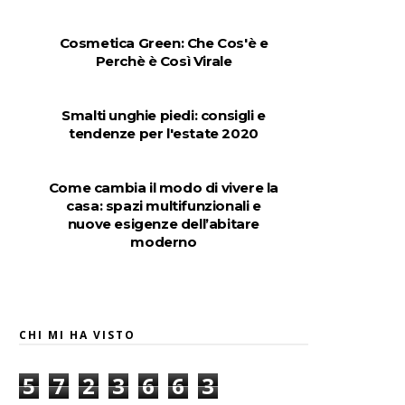
Cosmetica Green: Che Cos'è e
Perchè è Così Virale
Smalti unghie piedi: consigli e
tendenze per l'estate 2020
Come cambia il modo di vivere la
casa: spazi multifunzionali e
nuove esigenze dell’abitare
moderno
CHI MI HA VISTO
5
7
2
3
6
6
3