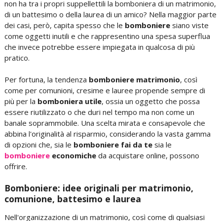
non ha tra i propri suppellettili la bomboniera di un matrimonio,
di un battesimo o della laurea di un amico? Nella maggior parte
dei casi, però, capita spesso che le
bomboniere
siano viste
come oggetti inutili e che rappresentino una spesa superflua
che invece potrebbe essere impiegata in qualcosa di più
pratico.
Per fortuna, la tendenza
bomboniere matrimonio
, così
come per comunioni, cresime e lauree propende sempre di
più per la
bomboniera utile
, ossia un oggetto che possa
essere riutilizzato o che duri nel tempo ma non come un
banale soprammobile. Una scelta mirata e consapevole che
abbina l'originalità al risparmio, considerando la vasta gamma
di opzioni che, sia le
bomboniere fai da te
sia le
bomboniere
economiche
da acquistare online, possono
offrire.
Bomboniere: idee originali per matrimonio,
comunione, battesimo e laurea
Nell'organizzazione di un matrimonio, così come di qualsiasi