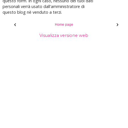
questo form. In ogni caso, nessuno dei tuoi dati
personali verrà usato dall'amministratore di
questo blog nè venduto a terzi.
‹
›
Home page
Visualizza versione web