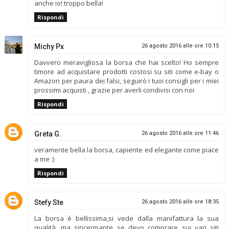
anche io! troppo bella!
Rispondi
Michy Px
26 agosto 2016 alle ore 10:15
Davvero meravigliosa la borsa che hai scelto! Ho sempre
timore ad acquistare prodotti costosi su siti come e-bay o
Amazon per paura dei falsi, seguirò i tuoi consigli per i miei
prossimi acquisti , grazie per averli condivisi con noi
Rispondi
Greta G.
26 agosto 2016 alle ore 11:46
veramente bella la borsa, capiente ed elegante come piace
a me :)
Rispondi
Stefy Ste
26 agosto 2016 alle ore 18:35
La borsa è bellissima,si vede dalla manifattura la sua
qualità, ma sincermante se devo comprare sui vari siti