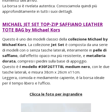
momento dell'arrivo.
La borsa si è rivelata autentica. Conosciamola quindi più
approfonditamente in tutti i suoi dettagli.
MICHAEL JET SET TOP-ZIP SAFFIANO LEATHER
TOTE BAG by Michael Kors
Questo è uno dei modelli classici della
collezione Michael by
Michael Kors
. La collezione
Jet Set
è composta da una serie
di modelli con o senza tasche laterali, interamente in
pelle di
saffiano
, dall'effetto opaco ma più resistente, e
metalleria
dorata
, compresi i piedini sulla base di appoggio.
Questo è il
modello #30F2GTTT8L medium nero
, con le due
tasche laterali, e misura 38cm x 26cm x11cm.
Leggera, comoda e mediamente capiente, è la borsa ideale
per il tempo libero e l'ufficio.
Clicca le foto per ingrandire