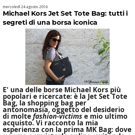
mercoledì 24 agosto 2016
Michael Kors Jet Set Tote Bag: tutti i
segreti di una borsa iconica
E' una delle
borse Michael Kors
più
popolari e ricercate: è la
Jet Set
Tote
Bag
, la
shopping bag
per
antonomasia, oggetto del desiderio
di molte
fashion-victims
e mio ultimo
acquisto. Vi racconto la mia
esperienza con la prima
MK Bag
: dove