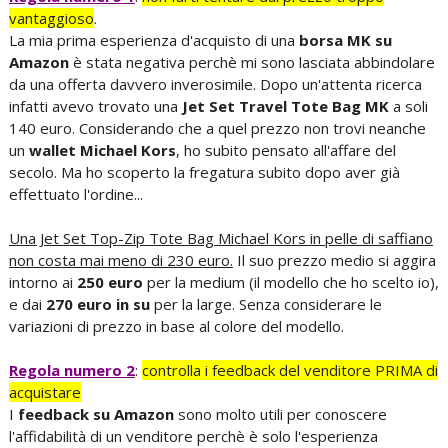
vantaggioso
.
La mia prima esperienza d'acquisto di una
borsa MK
su
Amazon
è stata negativa perchè mi sono lasciata abbindolare
da una offerta davvero inverosimile. Dopo un'attenta ricerca
infatti avevo trovato una
Jet Set Travel Tote Bag MK
a soli
140 euro. Considerando che a quel prezzo non trovi neanche
un
wallet Michael Kors
, ho subito pensato all'affare del
secolo. Ma ho scoperto la fregatura subito dopo aver già
effettuato l'ordine...
Una Jet Set Top-Zip Tote Bag Michael Kors in pelle di saffiano
non costa mai meno di 230 euro.
Il suo prezzo medio si aggira
intorno ai
250 euro
per la medium (il modello che ho scelto io),
e dai
270 euro in su
per la large. Senza considerare le
variazioni di prezzo in base al colore del modello.
Regola numero 2
:
controlla i feedback del venditore PRIMA di
acquistare
I
feedback su Amazon
sono molto utili per conoscere
l'affidabilità di un venditore perchè è solo l'esperienza