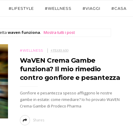
#LIFESTYLE
#WELLNESS
#VIAGGI
#CASA
hetta
waven funziona
.
Mostra tutti i post
#WELLNESS
4 YEARS AGO
WaVEN Crema Gambe
funziona? Il mio rimedio
contro gonfiore e pesantezza
Gonfiore e pesantezza spesso affliggono le nostre
gambe in estate: come rimediare? Io ho provato WaVEN
Crema Gambe di Prodeco Pharma
Shares