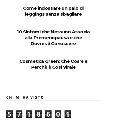
Come indossare un paio di
leggings senza sbagliare
10 Sintomi che Nessuno Associa
alla Premenopausa e che
Dovresti Conoscere
Cosmetica Green: Che Cos'è e
Perchè è Così Virale
CHI MI HA VISTO
5
7
1
8
6
0
1