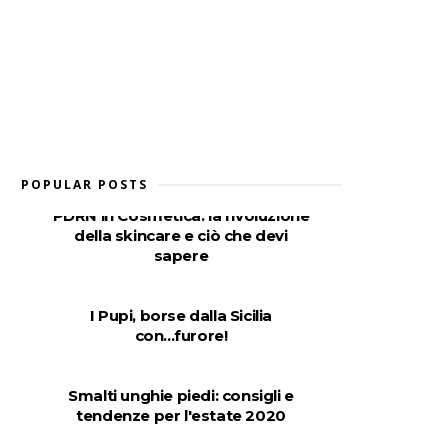
POPULAR POSTS
PDRN in Cosmetica: la rivoluzione
della skincare e ciò che devi
sapere
I Pupi, borse dalla Sicilia
con...furore!
Smalti unghie piedi: consigli e
tendenze per l'estate 2020