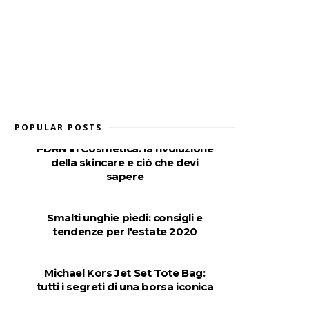
POPULAR POSTS
PDRN in Cosmetica: la rivoluzione
della skincare e ciò che devi
sapere
Smalti unghie piedi: consigli e
tendenze per l'estate 2020
Michael Kors Jet Set Tote Bag:
tutti i segreti di una borsa iconica