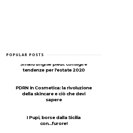
POPULAR POSTS
Smalti unghie piedi: consigli e
tendenze per l'estate 2020
PDRN in Cosmetica: la rivoluzione
della skincare e ciò che devi
sapere
I Pupi, borse dalla Sicilia
con...furore!