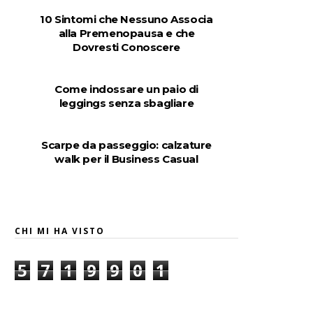
10 Sintomi che Nessuno Associa
alla Premenopausa e che
Dovresti Conoscere
Come indossare un paio di
leggings senza sbagliare
Scarpe da passeggio: calzature
walk per il Business Casual
CHI MI HA VISTO
5
7
1
9
9
0
1