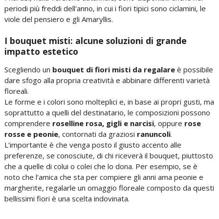
periodi più freddi dell'anno, in cui i fiori tipici sono ciclamini, le
viole del pensiero e gli Amaryllis.
I bouquet misti: alcune soluzioni di grande
impatto estetico
Scegliendo un
bouquet di fiori misti da regalare
è possibile
dare sfogo alla propria creatività e abbinare differenti varietà
floreali.
Le forme e i colori sono molteplici e, in base ai propri gusti, ma
soprattutto a quelli del destinatario, le composizioni possono
comprendere
roselline rosa, gigli e narcisi
, oppure
rose
rosse e peonie
, contornati da graziosi
ranuncoli
.
L'importante è che venga posto il giusto accento alle
preferenze, se conosciute, di chi riceverà il bouquet, piuttosto
che a quelle di colui o colei che lo dona. Per esempio, se è
noto che l'amica che sta per compiere gli anni ama peonie e
margherite, regalarle un omaggio floreale composto da questi
bellissimi fiori è una scelta indovinata.