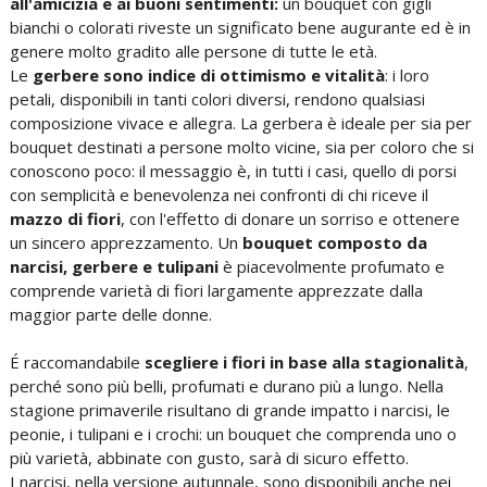
all'amicizia e ai buoni sentimenti:
un bouquet con gigli
bianchi o colorati riveste un significato bene augurante ed è in
genere molto gradito alle persone di tutte le età.
Le
gerbere sono indice di ottimismo e vitalità
: i loro
petali, disponibili in tanti colori diversi, rendono qualsiasi
composizione vivace e allegra. La gerbera è ideale per sia per
bouquet destinati a persone molto vicine, sia per coloro che si
conoscono poco: il messaggio è, in tutti i casi, quello di porsi
con semplicità e benevolenza nei confronti di chi riceve il
mazzo di fiori
, con l'effetto di donare un sorriso e ottenere
un sincero apprezzamento. Un
bouquet composto da
narcisi, gerbere e tulipani
è piacevolmente profumato e
comprende varietà di fiori largamente apprezzate dalla
maggior parte delle donne.
É raccomandabile
scegliere i fiori in base alla stagionalità
,
perché sono più belli, profumati e durano più a lungo. Nella
stagione primaverile risultano di grande impatto i narcisi, le
peonie, i tulipani e i crochi: un bouquet che comprenda uno o
più varietà, abbinate con gusto, sarà di sicuro effetto.
I narcisi, nella versione autunnale, sono disponibili anche nei