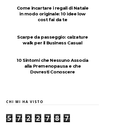
Come incartare i regali di Natale
in modo originale: 10 idee low
cost fai da te
Scarpe da passeggio: calzature
walk per il Business Casual
10 Sintomi che Nessuno Associa
alla Premenopausa e che
Dovresti Conoscere
CHI MI HA VISTO
5
7
2
2
7
8
7