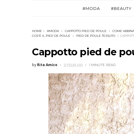
#MODA
#BEAUTY
HOME
#MODA
CAPPOTTO PIED DE POULE
COME ABBINA
COS'È IL PIED DE POULE
PIED DE POULE TESSUTO
CAPPOTT
Cappotto pied de po
by
Rita Amico
1 MINUTE
READ
12 YEARS AGO