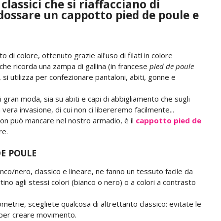
classici che si riaffacciano di
dossare un cappotto pied de poule e
di colore, ottenuto grazie all'uso di filati in colore
che ricorda una zampa di gallina (in francese
pied de poule
, si utilizza per confezionare pantaloni, abiti, gonne e
 gran moda, sia su abiti e capi di abbigliamento che sugli
ra invasione, di cui non ci libereremo facilmente...
non può mancare nel nostro armadio, è il
cappotto pied de
re.
DE POULE
co/nero, classico e lineare, ne fanno un tessuto facile da
ino agli stessi colori (bianco o nero) o a colori a contrasto
metrie, scegliete qualcosa di altrettanto classico: evitate le
per creare movimento.