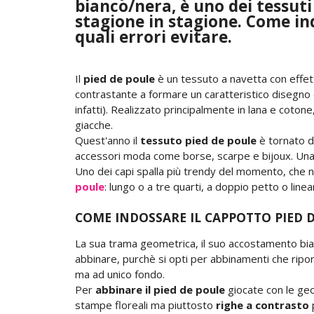
bianco/nera, è uno dei tessuti 
stagione in stagione. Come in
quali errori evitare.
Il
pied de poule
è un tessuto a navetta con effetto 
contrastante a formare un caratteristico disegno 
infatti). Realizzato principalmente in lana e cotone
giacche.
Quest'anno il
tessuto pied de poule
è tornato di
accessori moda come borse, scarpe e bijoux. Una ve
Uno dei capi spalla più trendy del momento, che 
poule
: lungo o a tre quarti, a doppio petto o linea
COME INDOSSARE IL CAPPOTTO PIED 
La sua trama geometrica, il suo accostamento bian
abbinare, purchè si opti per abbinamenti che riport
ma ad unico fondo.
Per
abbinare il pied de poule
giocate con le geo
stampe floreali ma piuttosto
righe a contrasto