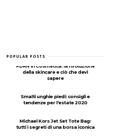
POPULAR POSTS
PDRN in Cosmetica: la rivoluzione
della skincare e ciò che devi
sapere
Smalti unghie piedi: consigli e
tendenze per l'estate 2020
Michael Kors Jet Set Tote Bag:
tutti i segreti di una borsa iconica