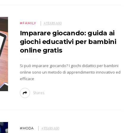
#FAMILY
4 YEARS AGO
Imparare giocando: guida ai
giochi educativi per bambini
online gratis
Si può imparare giocando? I giochi didattici per bambini
online sono un metodo di apprendimento innovativo ed
efficace
Shares
#MODA
4 YEARS AGO