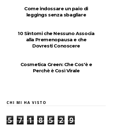
Come indossare un paio di
leggings senza sbagliare
10 Sintomi che Nessuno Associa
alla Premenopausa e che
Dovresti Conoscere
Cosmetica Green: Che Cos'è e
Perchè è Così Virale
CHI MI HA VISTO
5
7
1
8
5
2
9