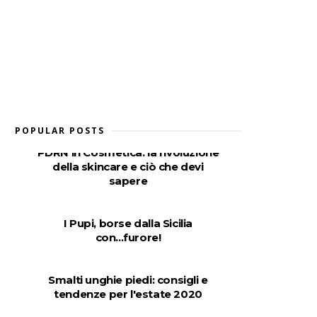
POPULAR POSTS
PDRN in Cosmetica: la rivoluzione
della skincare e ciò che devi
sapere
I Pupi, borse dalla Sicilia
con...furore!
Smalti unghie piedi: consigli e
tendenze per l'estate 2020