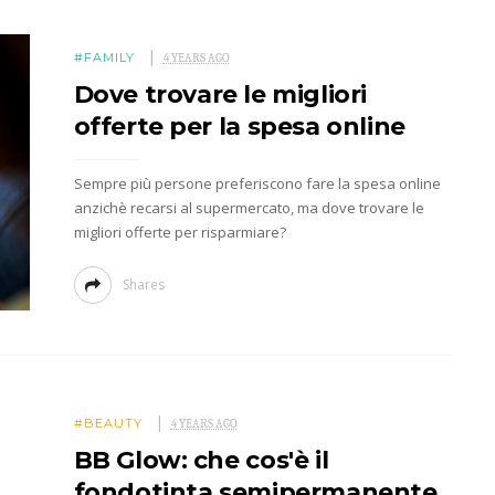
#FAMILY
4 YEARS AGO
Dove trovare le migliori
offerte per la spesa online
Sempre più persone preferiscono fare la spesa online
anzichè recarsi al supermercato, ma dove trovare le
migliori offerte per risparmiare?
Shares
#BEAUTY
4 YEARS AGO
BB Glow: che cos'è il
fondotinta semipermanente