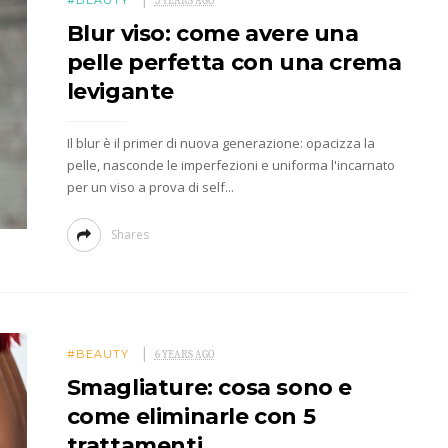
#BEAUTY
5 YEARS AGO
Blur viso: come avere una
pelle perfetta con una crema
levigante
Il blur è il primer di nuova generazione: opacizza la
pelle, nasconde le imperfezioni e uniforma l'incarnato
per un viso a prova di self...
Shares
#BEAUTY
6 YEARS AGO
Smagliature: cosa sono e
come eliminarle con 5
trattamenti