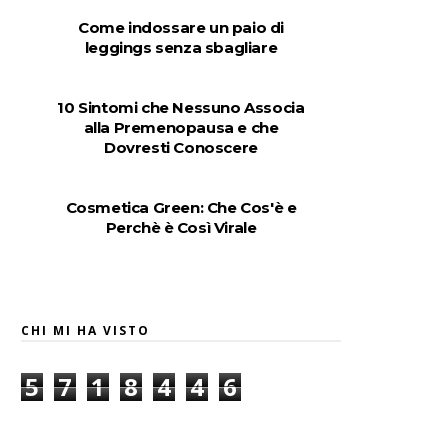
Come indossare un paio di
leggings senza sbagliare
10 Sintomi che Nessuno Associa
alla Premenopausa e che
Dovresti Conoscere
Cosmetica Green: Che Cos'è e
Perchè è Così Virale
CHI MI HA VISTO
5
7
1
8
4
4
6