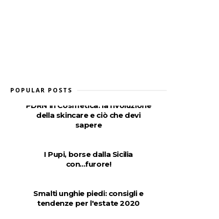
POPULAR POSTS
PDRN in Cosmetica: la rivoluzione
della skincare e ciò che devi
sapere
I Pupi, borse dalla Sicilia
con...furore!
Smalti unghie piedi: consigli e
tendenze per l'estate 2020