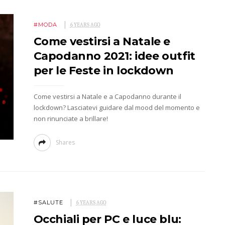
#MODA
6 YEARS AGO
Come vestirsi a Natale e
Capodanno 2021: idee outfit
per le Feste in lockdown
Come vestirsi a Natale e a Capodanno durante il
lockdown? Lasciatevi guidare dal mood del momento e
non rinunciate a brillare!
Shares
#SALUTE
6 YEARS AGO
Occhiali per PC e luce blu: