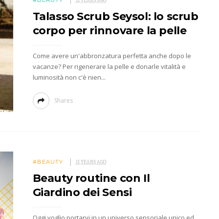
#BEAUTY
11 YEARS AGO
Talasso Scrub Seysol: lo scrub
corpo per rinnovare la pelle
Come avere un'abbronzatura perfetta anche dopo le
vacanze? Per rigenerare la pelle e donarle vitalità e
luminosità non c'è nien...
Shares
#BEAUTY
11 YEARS AGO
Beauty routine con Il
Giardino dei Sensi
Oggi voglio portarvi in un universo sensoriale unico ed