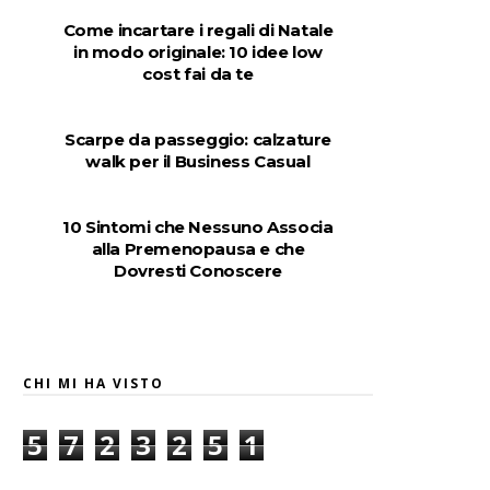
Come incartare i regali di Natale
in modo originale: 10 idee low
cost fai da te
Scarpe da passeggio: calzature
walk per il Business Casual
10 Sintomi che Nessuno Associa
alla Premenopausa e che
Dovresti Conoscere
CHI MI HA VISTO
5
7
2
3
2
5
1