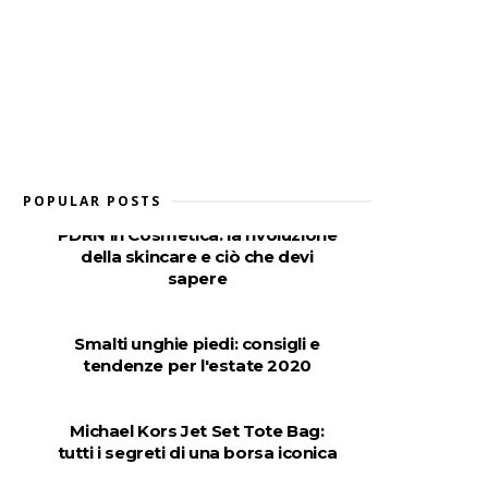
POPULAR POSTS
PDRN in Cosmetica: la rivoluzione
della skincare e ciò che devi
sapere
Smalti unghie piedi: consigli e
tendenze per l'estate 2020
Michael Kors Jet Set Tote Bag:
tutti i segreti di una borsa iconica