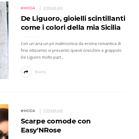
#MODA
11 YEARS AGO
De Liguoro, gioielli scintillanti
come i colori della mia Sicilia
Con un'aria un pò malinconica da eroina romantica di
fine ottocento vi presento questi orecchini a grappolo
De Liguoro molto part...
Shares
#MODA
11 YEARS AGO
Scarpe comode con
Easy'NRose