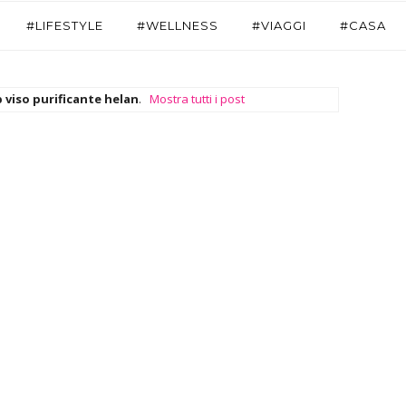
#LIFESTYLE
#WELLNESS
#VIAGGI
#CASA
 viso purificante helan
.
Mostra tutti i post