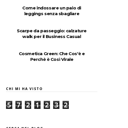
Come indossare un paio di
leggings senza sbagliare
Scarpe da passeggio: calzature
walk per il Business Casual
Cosmetica Green: Che Cos'è e
Perchè è Così Virale
CHI MI HA VISTO
5
7
2
1
2
3
2